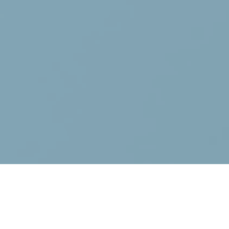
HUNIAN ISLAMI
Tidak hanya trend hijrah, namun benar sebuah kebutuhan.
Kami berusaha menghadirkan informasi dan solusi untuk
Anda yang membutuhkan hunian idaman dengan kriteria